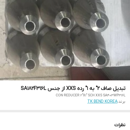
تبدیل صاف 2" به 1" رده XXS از جنس SA182F316L
CON REDUCER 2"X1" SCH XXS SA403WP316L
برند:
TK BEND KOREA
نظرات