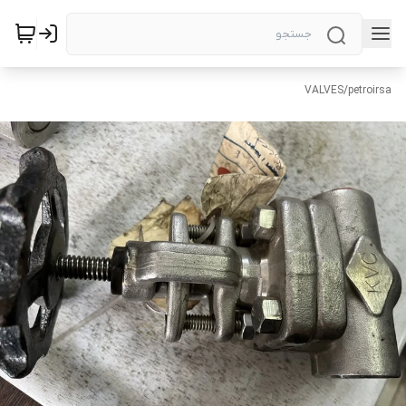
VALVES
/
petroirsa