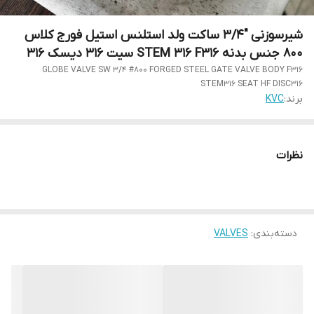
شیرسوزنی "3/4 ساکت ولد استلنس استیل فورج کلاس
800 جنس بدنه STEM 316 F316 سیت 316 دیسک 316
GLOBE VALVE SW 3/4 #800 FORGED STEEL GATE VALVE BODY F316
STEM316 SEAT HF DISC316
برند:
KVC
نظرات
دسته‌بندی
:
VALVES