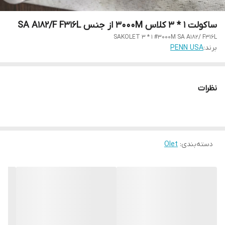
ساکولت 1 * 3 کلاس 3000M از جنس SA A182/F F316L
SAKOLET 3 * 1 #3000M SA A182/ F316L
برند:
PENN USA
نظرات
دسته‌بندی
:
Olet