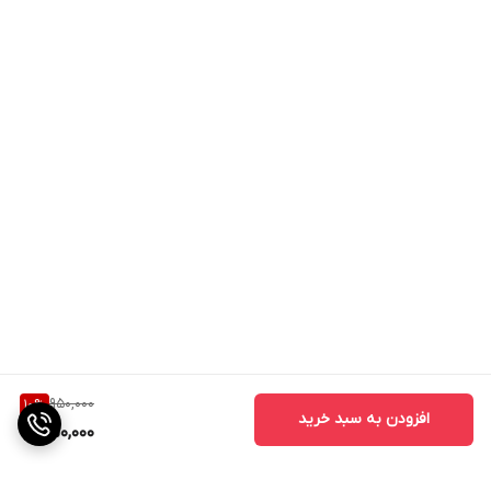
950,000
10
%
افزودن به سبد خرید
850,000