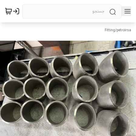
Fitting
/
petroirsa