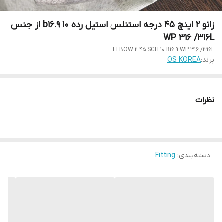
زانو 2 اینچ 45 درجه استنلس استیل رده 10 b16.9 از جنس
WP 316 /316L
ELBOW 2 45 SCH 10 B16.9 WP 316 /316L
برند:
OS KOREA
نظرات
دسته‌بندی
:
Fitting