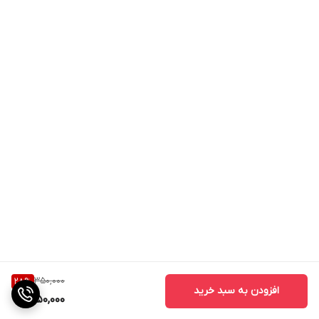
350,000
28
%
افزودن به سبد خرید
250,000