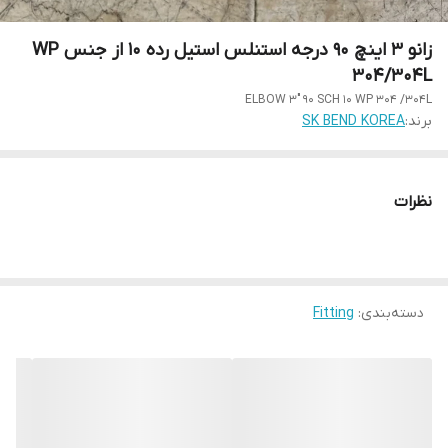
زانو 3 اینچ 90 درجه استنلس استیل رده 10 از جنس WP
304/304L
ELBOW 3" 90 SCH 10 WP 304 /304L
برند:
SK BEND KOREA
نظرات
دسته‌بندی
:
Fitting