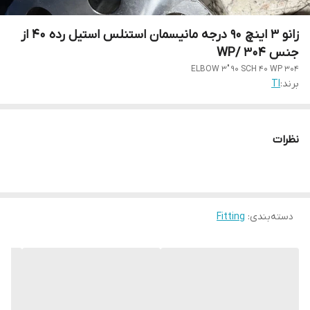
زانو 3 اینچ 90 درجه مانیسمان استنلس استیل رده 40 از
جنس WP/ 304
ELBOW 3" 90 SCH 40 WP 304
برند:
TI
نظرات
دسته‌بندی
:
Fitting