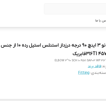
س با ما
316TI 45فابریک
ELBOW 3" 90 SCH 10 4571 SA403 WP 316
ند:
فاقد برند
ته‌بندی
:
Fitting