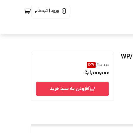
ورود | ثبت‌نام
زانو 3 اینچ 90 درجه درزداز استنلس استیل رده 10 از جنس WP/
16
%
1,200,000
1,000,000
افزودن به سبد خرید