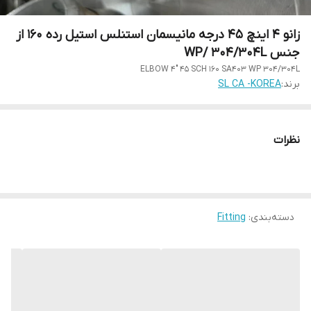
زانو 4 اینچ 45 درجه مانیسمان استنلس استیل رده 160 از
جنس WP/ 304/304L
ELBOW 4" 45 SCH 160 SA403 WP 304/304L
برند:
SL CA -KOREA
نظرات
دسته‌بندی
:
Fitting