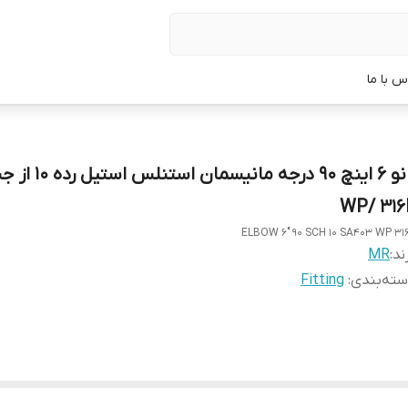
س با ما
زانو 6 اینچ 90 درجه مانیسمان اس
WP/ 316
ELBOW 6" 90 SCH 10 SA403 WP 31
ند:
MR
ته‌بندی
:
Fitting