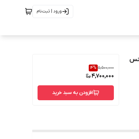
ورود | ثبت‌نام
تنلس استیل رده 10 از جنس
14
%
5,500,000
4,700,000
افزودن به سبد خرید