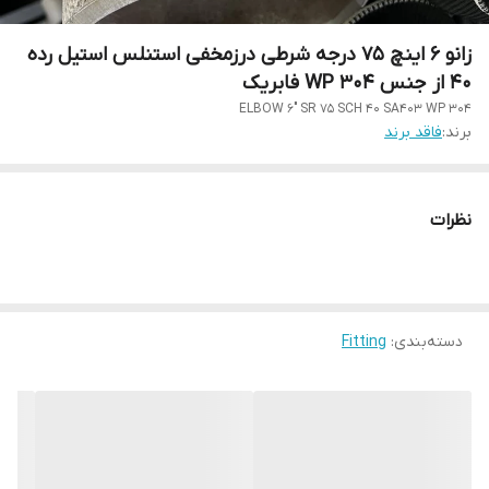
زانو 6 اینچ 75 درجه شرطی درزمخفی استنلس استیل رده
40 از جنس WP 304 فابریک
ELBOW 6" SR 75 SCH 40 SA403 WP 304
برند:
فاقد برند
نظرات
دسته‌بندی
:
Fitting