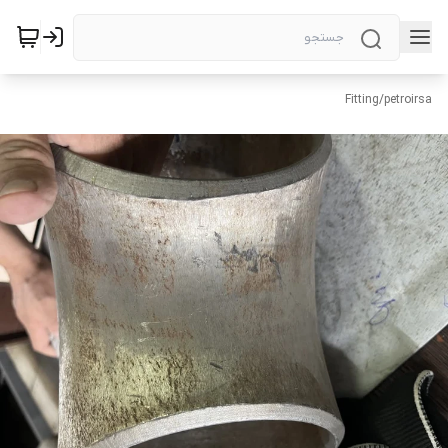
Fitting
/
petroirsa