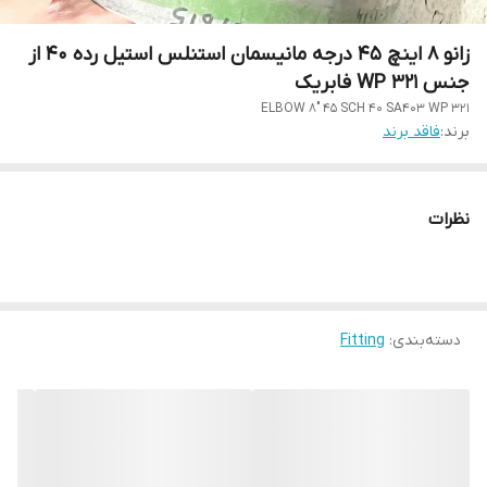
زانو 8 اینچ 45 درجه مانیسمان استنلس استیل رده 40 از
جنس WP 321 فابریک
ELBOW 8" 45 SCH 40 SA403 WP 321
برند:
فاقد برند
نظرات
دسته‌بندی
:
Fitting