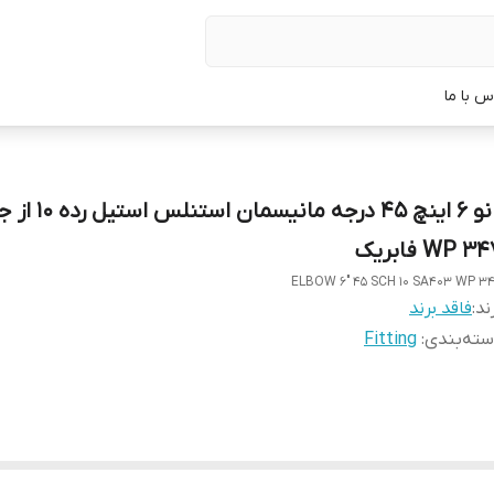
س با ما
زانو 6 اینچ 45 درجه مانیسما
WP 3 فابریک
ELBOW 6" 45 SCH 10 SA403 WP 3
ند:
فاقد برند
ته‌بندی
:
Fitting