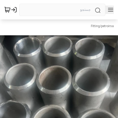
Fitting
/
petroirsa