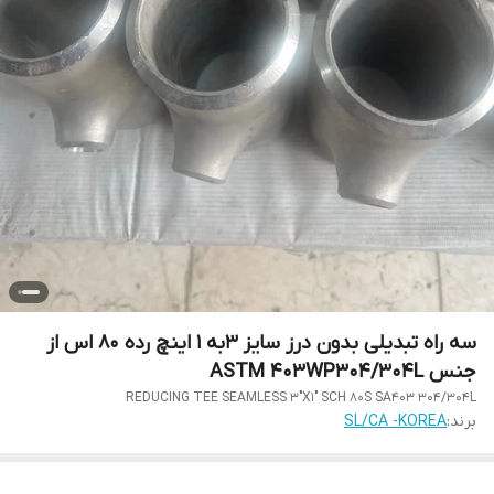
سه راه تبدیلی بدون درز سایز 3به 1 اینچ رده 80 اس از
جنس ASTM 403WP304/304L
REDUCING TEE SEAMLESS 3"X1" SCH 80S SA403 304/304L
برند:
SL/CA -KOREA