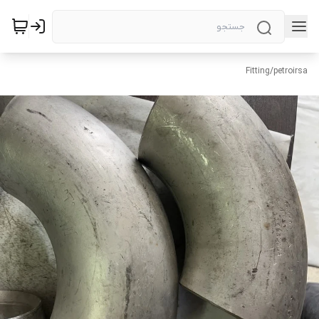
Fitting
/
petroirsa