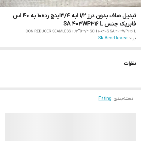
تبدیل صاف بدون درز 1/2 1به 3/4اینچ رده10 به 40 اس
فابریک جنس SA 403WP316 L
CON REDUCER SEAMLESS 1 1/2''X3/4 SCH 10x40S SA 403WP316 L
برند:
Sk-Bend korea
نظرات
دسته‌بندی
:
Fitting