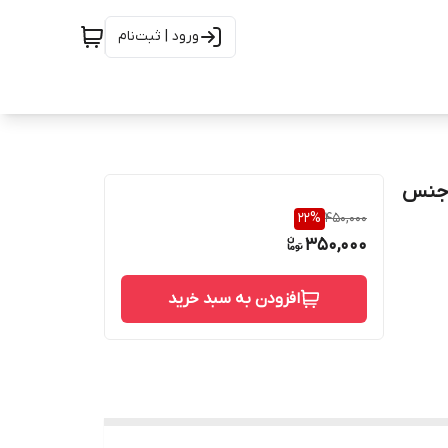
ورود | ثبت‌نام
 بدون درز استلنس استیل رده 40 از جنس
22
%
450,000
350,000
افزودن به سبد خرید