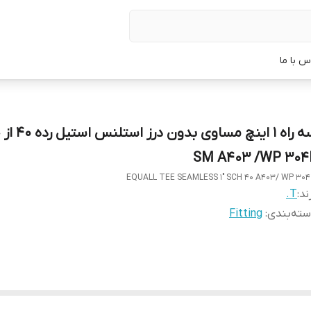
س با ما
سه راه 1 اینچ مساوی
SM A403 /WP 304
EQUALL TEE SEAMLESS 1" SCH 40 A403/ WP 304
ند:
T.
ته‌بندی
:
Fitting