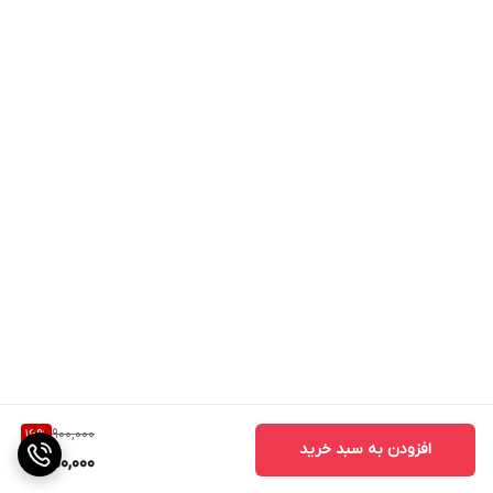
900,000
16
%
افزودن به سبد خرید
750,000