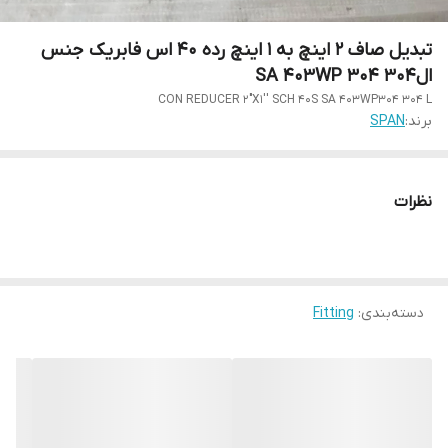
تبدیل صاف 2 اینچ به 1 اینچ رده 40 اس فابریک جنس
الSA 403WP 304 304
CON REDUCER 2"X1'' SCH 40S SA 403WP304 304 L
برند:
SPAN
نظرات
دسته‌بندی
:
Fitting