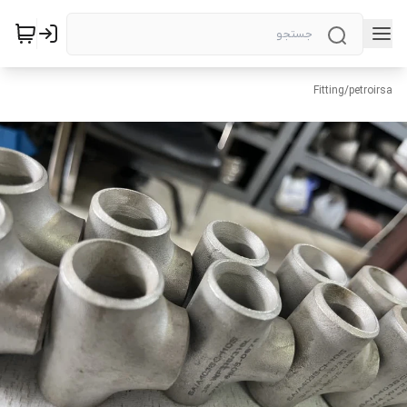
Fitting
/
petroirsa