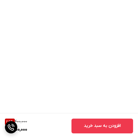
400,000
25
%
افزودن به سبد خرید
300,000