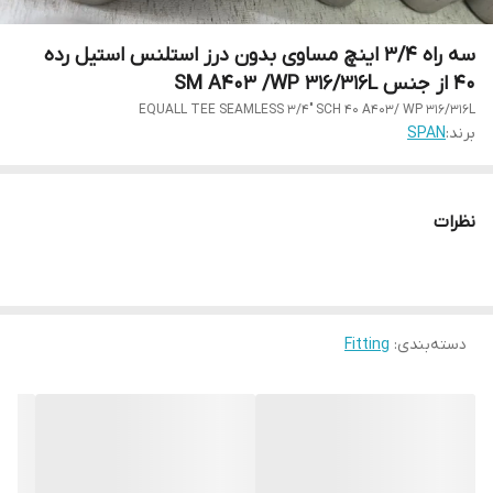
سه راه 3/4 اینچ مساوی بدون درز استلنس استیل رده
40 از جنس SM A403 /WP 316/316L
EQUALL TEE SEAMLESS 3/4" SCH 40 A403/ WP 316/316L
برند:
SPAN
نظرات
دسته‌بندی
:
Fitting