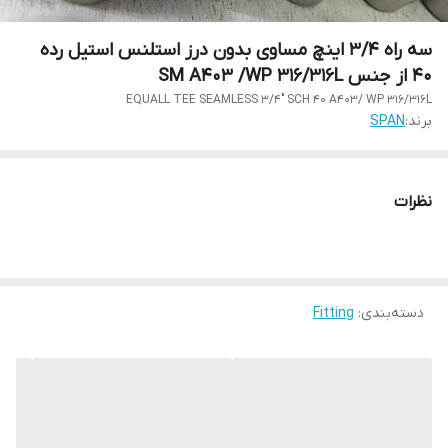
سه راه 3/4 اینچ مساوی بدون درز استلنس استیل رده
40 از جنس SM A403 /WP 316/316L
EQUALL TEE SEAMLESS 3/4" SCH 40 A403/ WP 316/316L
برند:
SPAN
نظرات
دسته‌بندی
:
Fitting