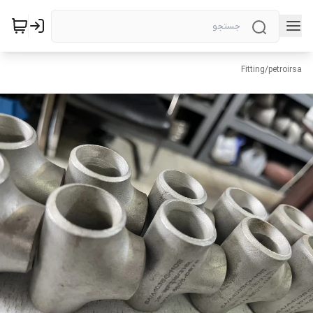
Fitting
/
petroirsa