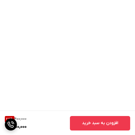
400,000
25
%
افزودن به سبد خرید
300,000