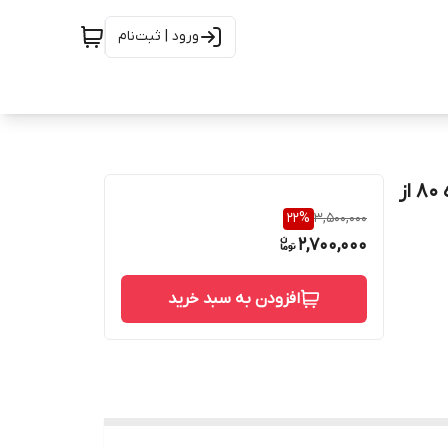
ورود | ثبت‌نام
سه راه 1/2 1 * 3 اینچ تبدیلی بدون درز استلنس استیل رده 80 از
22
%
3,500,000
2,700,000
افزودن به سبد خرید