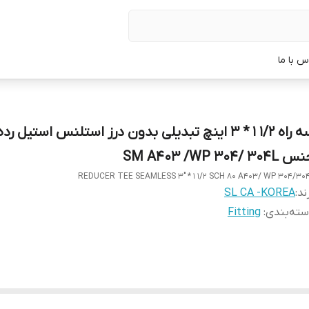
س با ما
SM A403 /WP 304/ 304L
REDUCER TEE SEAMLESS 3" * 1 1/2 SCH 80 A403/ WP 304/30
ند:
SL CA -KOREA
ته‌بندی
:
Fitting