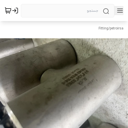
Fitting
/
petroirsa