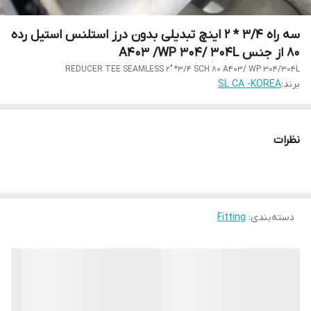
سه راه 3/4 * 2 اینچ تبدیلی بدون درز استلنس استیل رده
80 از جنس A403 /WP 304/ 304L
REDUCER TEE SEAMLESS 2" *3/4 SCH 80 A403/ WP 304/304L
برند:
SL CA -KOREA
نظرات
دسته‌بندی
:
Fitting