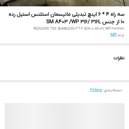
سه راه 4 * 6 اینچ تبدیلی مانیسمان استلنس استیل رده
10 از جنس SM A403 /WP 316/ 316L
REDUCER TEE SEAMLESS 6" * 4 SCH 10 A403/ WP 316/316L
برند:
MR
نظرات
دسته‌بندی
:
Fitting