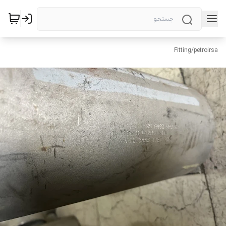
Fitting
/
petroirsa