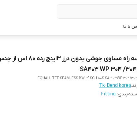
س با ما
سه راه مساوی جوشی بدون درز 3اینچ رده 80 اس ا
SA403 WP 304 /304
EQUALL TEE SEAMLESS BW 3" SCH 80S SA 403WP 304/30
ند:
Tk-Bend korea
ته‌بندی
:
Fitting