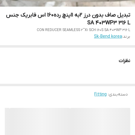
تبدیل صاف بدون درز 2به 1اینچ رده160 اس فابریک جنس
SA 403WP3 316 L
CON REDUCER SEAMLESS 2''X1 SCH 160S SA 403WP 316 L
برند:
Sk-Bend korea
نظرات
دسته‌بندی
:
Fitting