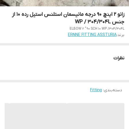
زانو 2 اینچ 90 درجه مانیسمان استلنس استیل رده 10 از
جنس WP / 304/304L
ELBOW 2 " 90 SCH 10 WP /304/304L
برند:
ERNNE FITTING ASSTURIA
نظرات
دسته‌بندی
:
Fitting