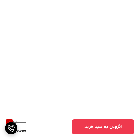
450,000
11
%
افزودن به سبد خرید
400,000