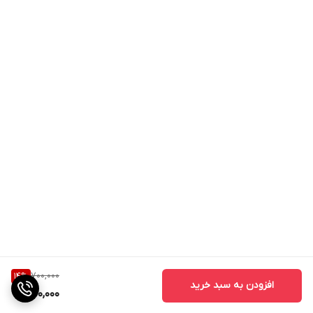
700,000
14
%
افزودن به سبد خرید
600,000