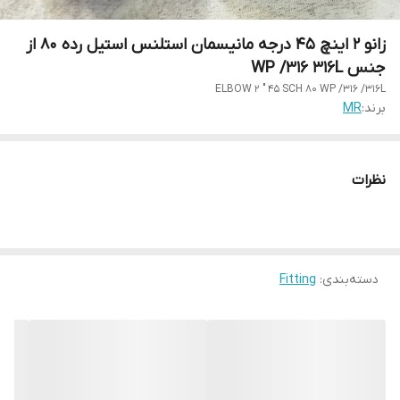
زانو 2 اینچ 45 درجه مانیسمان استلنس استیل رده 80 از
جنس WP /316 316L
ELBOW 2 " 45 SCH 80 WP /316 /316L
برند:
MR
نظرات
دسته‌بندی
:
Fitting