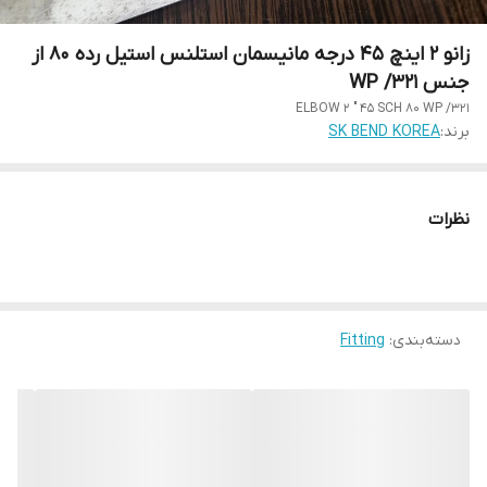
زانو 2 اینچ 45 درجه مانیسمان استلنس استیل رده 80 از
جنس WP /321
ELBOW 2 " 45 SCH 80 WP /321
برند:
SK BEND KOREA
نظرات
دسته‌بندی
:
Fitting