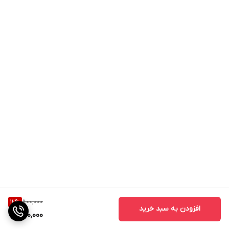
800,000
12
%
افزودن به سبد خرید
700,000