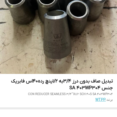
تبدیل صاف بدون درز 3/4به 1/2ینچ رده40اس فابریک
جنس SA 403WP304
CON REDUCER SEAMLESS 3/4''X1/2 SCH 40S SA 403WP304
برند:
WTPP