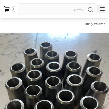
Fitting
/
petroirsa