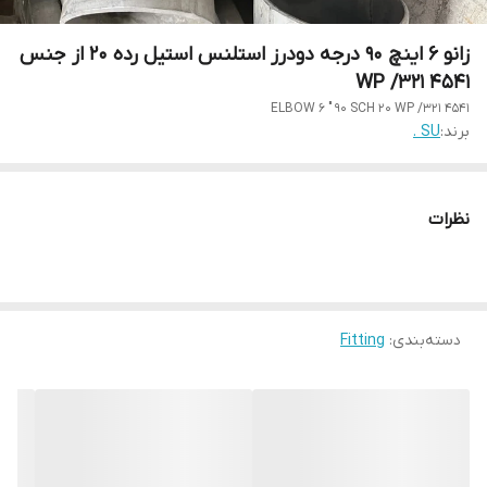
زانو 6 اینچ 90 درجه دودرز استلنس استیل رده 20 از جنس
WP /321 4541
ELBOW 6 " 90 SCH 20 WP /321 4541
برند:
SU .
نظرات
دسته‌بندی
:
Fitting