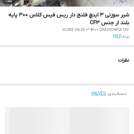
شیر سوزنی 3 اینچ فلنج دار ریس فیس کلاس 300 پایه
بلند از جنس CF3
GLOBE VALVE 3" #300 CRAZHONICK CF3
برند:
HSV
نظرات
دسته‌بندی
:
VALVES