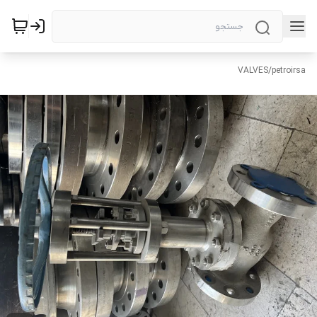
VALVES
/
petroirsa