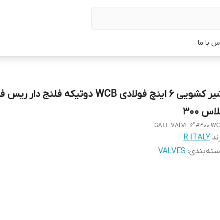
س با ما
شیر کشویی 6 اینچ فولادی WCB دوتیکه فلنج دار 
اس 300
GATE VALVE 6" #300 W
ند:
R ITALY
ته‌بندی
:
VALVES