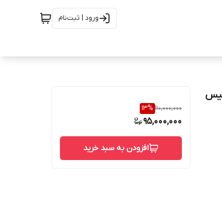
ورود | ثبت‌نام
ریس فیس
13
%
110,000,000
95,000,000
افزودن به سبد خرید