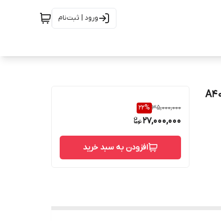
ورود | ثبت‌نام
استلنس استیل رده 40/40 از جنس A403
22
%
35,000,000
27,000,000
افزودن به سبد خرید