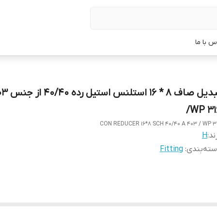
س با ما
تبدیل صاف 8 * 16 
/WP 31
CON REDUCER 16*8 SCH 40/40 A 403 / WP 3
ند:
H
ته‌بندی
:
Fitting