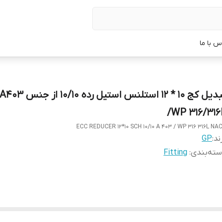
س با ما
تبدیل کج 10 * 12 استلنس اس
/WP 316/316
ECC REDUCER 12*10 SCH 10/10 A 403 / WP 316 316L NA
ند:
GP
ته‌بندی
:
Fitting