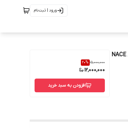
ورود | ثبت‌نام
تیل رده 10/10 از جنس NACE A403
20
%
15,000,000
12,000,000
افزودن به سبد خرید