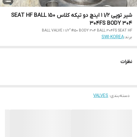
شیر توپی 1/2 1 اینچ دو تیکه کلاس 150 SEAT HF BALL
304FS BODY 304
BALL VALVE 1 1/2" #150 BODY 304 BALL 304FS SEAT HF
برند:
SWI-KOREA
نظرات
دسته‌بندی
:
VALVES