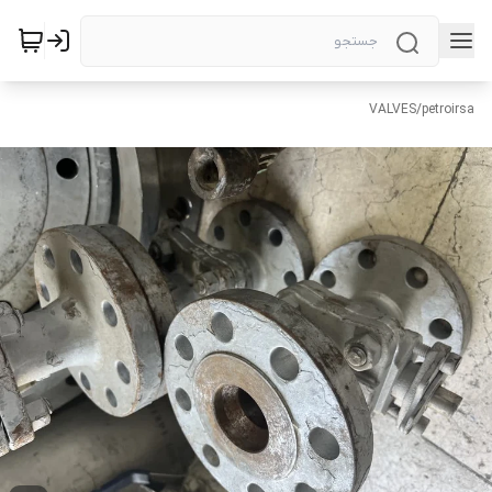
VALVES
/
petroirsa