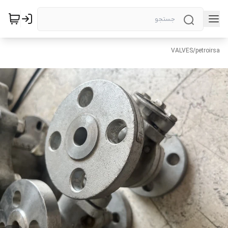
VALVES
/
petroirsa