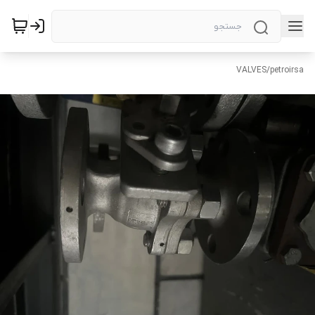
VALVES
/
petroirsa