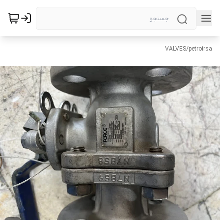
VALVES
/
petroirsa