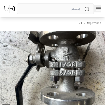
VALVES
/
petroirsa