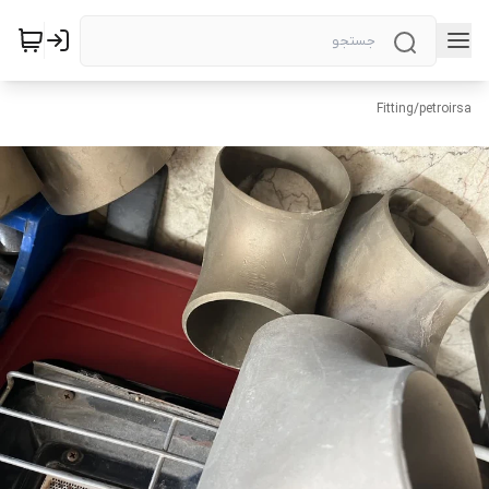
Fitting
/
petroirsa