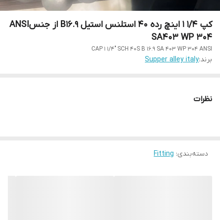
کپ 1/4 1 اینچ رده 40 استلنس استیل B16.9 از جنسANSI
SA403 WP 304
CAP 1 1/4" SCH 40S B 16.9 SA 403 WP 304 ANSI
برند:
Supper alley italy
نظرات
دسته‌بندی
:
Fitting