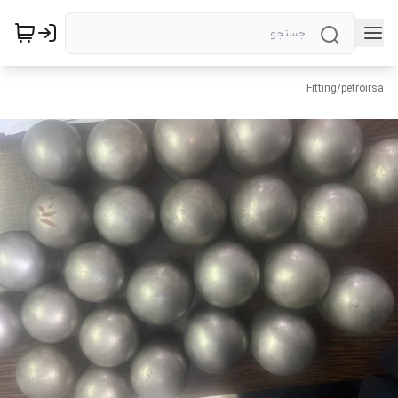
Fitting
/
petroirsa