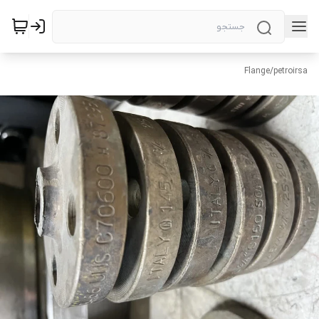
Flange
/
petroirsa