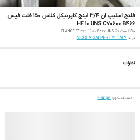
فلنج اسلیپ ان 3/4 اینچ کاپرنیکل کلاس 150 فلت فیس
HF 10 UNS C70600 B466
FLANGE FF 3/4 " #150 B466 UNS C70600 HF10
برند:
NICOLA GALPERTY-ITALY
نظرات
دسته‌بندی
:
Flange