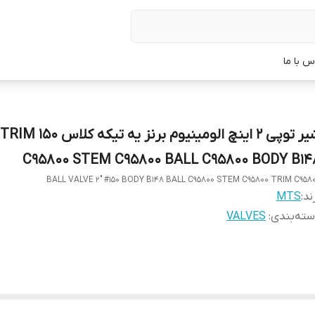
س با ما
شیر توپی 2 اینچ الومینیوم برنز یه تیکه کلاس 150 TRIM
C95800 STEM C95800 BALL C95800 BODY B14
BALL VALVE 2" #150 BODY B148 BALL C95800 STEM C95800 TRIM C958
ند:
MTS
ته‌بندی
:
VALVES