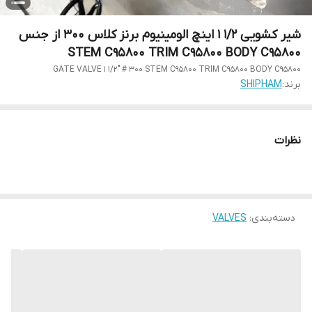
شیر کشویی 1/2 1 اینچ الومینیوم برنز کلاس 300 از جنس
STEM C95800 TRIM C95800 BODY C95800
GATE VALVE 1 1/2" # 300 STEM C95800 TRIM C95800 BODY C95800
برند:
SHIPHAM
نظرات
دسته‌بندی
:
VALVES