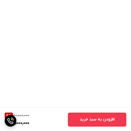
70,000,000
14
%
افزودن به سبد خرید
60,000,000