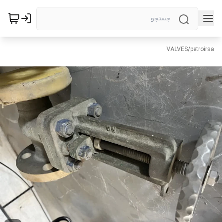
VALVES
/
petroirsa