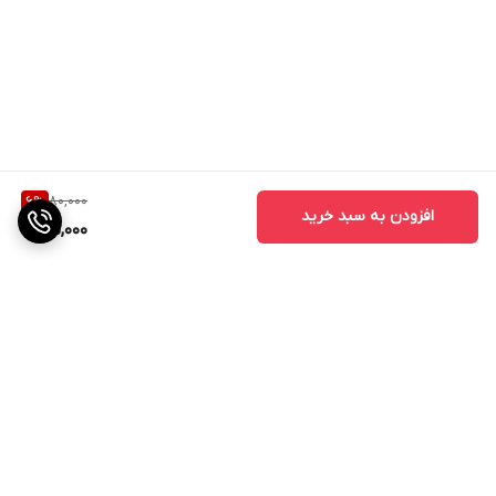
80,000
6
%
افزودن به سبد خرید
75,000
برگشت به بالا