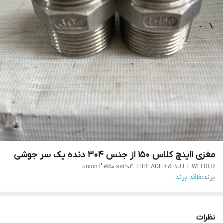
مغزی 1اینچ کلاس 150 از جنس 304 دنده یک سر جوشی
union 1" #150 ss304 THREADED & BUTT WELDED
برند:
فاقد برند
نظرات