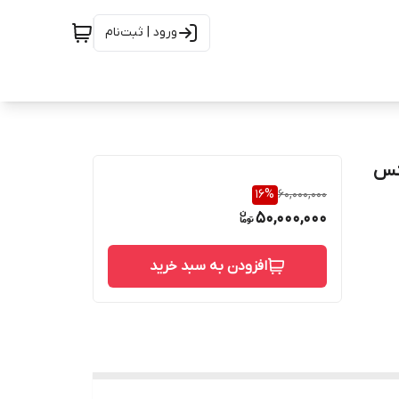
ورود | ثبت‌نام
س فیس کلاس 300 از جنس
16
%
60,000,000
50,000,000
افزودن به سبد خرید