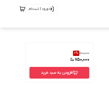
ورود | ثبت‌نام
6
%
800,000
750,000
افزودن به سبد خرید