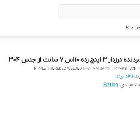
س با ما
ده درزدار 3 اینچ رده 10اس 7 سانت از جنس 304
NIPPLE THEREDED WELDED 60-70 MM SA 312 TP 304 3" SCH 1
ند:
فاقد برند
ته‌بندی
:
Fitting