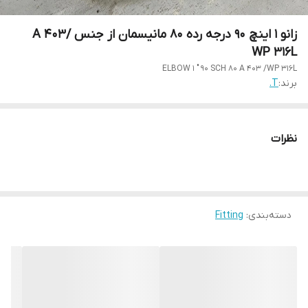
زانو 1 اینچ 90 درجه رده 80 مانیسمان از جنس A 403/
WP 316L
ELBOW 1 " 90 SCH 80 A 403 /WP 316L
برند:
T.
نظرات
دسته‌بندی
:
Fitting