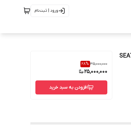
ورود | ثبت‌نام
کلاس 150 SEAT CF3M
28
%
35,000,000
25,000,000
افزودن به سبد خرید